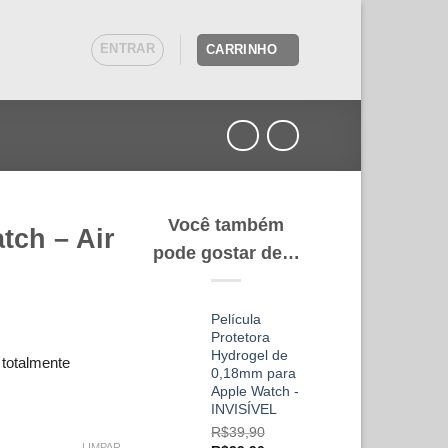
ENTRAR
CARRINHO
Você também
tch – Air
pode gostar de…
Película
Protetora
Hydrogel de
 totalmente
0,18mm para
Apple Watch -
INVISÍVEL
R$
39,90
LIMPAR