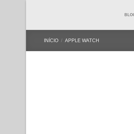
Skip
to
BLO
content
INÍCIO
/
APPLE WATCH
44
%