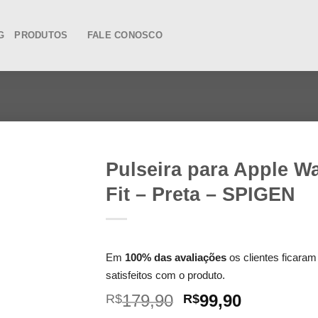
G
PRODUTOS
FALE CONOSCO
Pulseira para Apple Wa
Fit – Preta – SPIGEN
Avaliado
1
Em
100% das avaliações
os clientes ficaram
como
5.00
satisfeitos com o produto.
de 5, com
baseado em
179,90
99,90
R$
R$
avaliação
de cliente