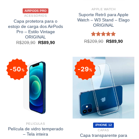
APPLE WATCH
AIRPODS PRO
Suporte Retrô para Apple
ACESSÓRIOS
Watch – W3 Stand – Elago
Capa protetora para o
ORIGINAL
estojo de carga dos AirPods
Pro – Estilo Vintage
ORIGINAL
Avaliação
R$
209,90
R$
89,90
R$
209,90
R$
89,90
5.00
de 5
50
29
%
%
PELÍCULAS
iPHONE 12
Película de vidro temperado
CAPAS
– Tela inteira
Capa transparente para