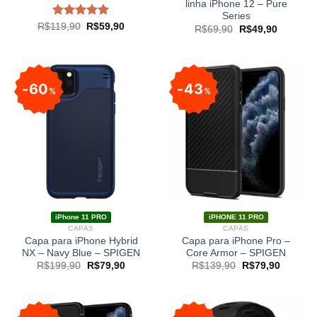
linha iPhone 12 – Pure
Series
Avaliação
R$
119,90
R$
59,90
R$
69,90
R$
49,90
5.00
de 5
60
43
%
%
iPhone 11 PRO
iPHONE 11 PRO
CAPAS
CAPAS
Capa para iPhone Hybrid
Capa para iPhone Pro –
NX – Navy Blue – SPIGEN
Core Armor – SPIGEN
R$
199,90
R$
79,90
R$
139,90
R$
79,90