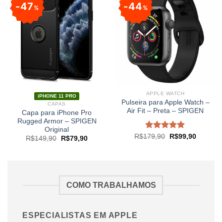
47
44
%
%
APPLE WATCH
iPHONE 11 PRO
Pulseira para Apple Watch –
CAPAS
Air Fit – Preta – SPIGEN
Capa para iPhone Pro
Rugged Armor – SPIGEN
Original
Avaliação
R$
179,90
R$
99,90
R$
149,90
R$
79,90
5.00
de 5
COMO TRABALHAMOS
ESPECIALISTAS EM APPLE